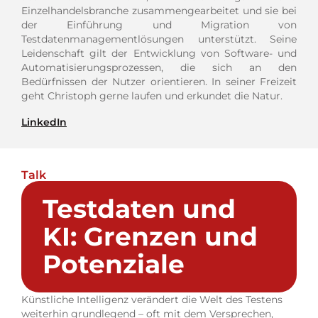
Einzelhandelsbranche zusammengearbeitet und sie bei
der Einführung und Migration von
Testdatenmanagementlösungen unterstützt. Seine
Leidenschaft gilt der Entwicklung von Software- und
Automatisierungsprozessen, die sich an den
Bedürfnissen der Nutzer orientieren. In seiner Freizeit
geht Christoph gerne laufen und erkundet die Natur.
LinkedIn
Talk
Testdaten und
KI: Grenzen und
Potenziale
Künstliche Intelligenz verändert die Welt des Testens
weiterhin grundlegend – oft mit dem Versprechen,