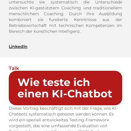
untersuchte sie systematisch die Unterschiede
zwischen KI-gestütztem Coaching und traditionellem
menschlichem Coaching. Durch ihre Ausbildung
kombiniert sie fundierte Kenntnisse aus der
Betriebswirtschaft mit technischen Kompetenzen im
Bereich der künstlichen Intelligenz.
LinkedIn
Talk
Wie teste ich
einen KI-Chatbot
Dieser Vortrag beschäftigt sich mit der Frage, wie KI-
Chatbots systematisch getestet werden können. Es
wird ein speziell entwickeltes Testing-Framework
vorgestellt, das eine umfassende Evaluation von